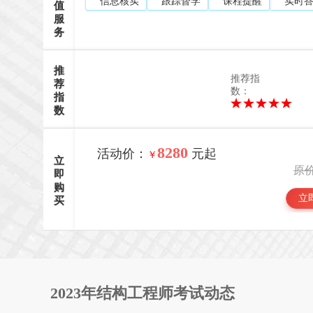
信息核实
跟踪督学
课程提醒
实时
值
服
务
推
推荐指
荐
数：
指
数
8280
活动价：
元起
￥
立
原
即
购
立
买
2023年结构工程师考试动态