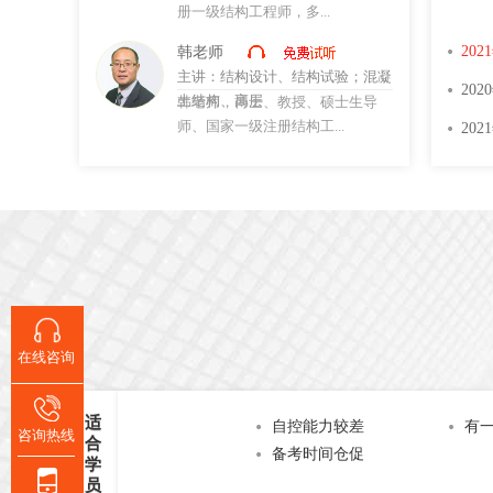
册一级结构工程师，多...
韩老师
主讲：
结构设计、结构试验；混凝
土结构、高层
韩老师，博士、教授、硕士生导
师、国家一级注册结构工...
耿老师
主讲：
桥梁
耿老师，注册一级注册结构工程
师，毕业于中国矿业大学...
杨老师
主讲：
结构力学、工程测量
杨老师， 博士，一级注册结构工
程师、毕业于同济大学...
在线咨询
钱老师
主讲：
施工与管理、土木工程材料
适
自控能力较差
有
咨询热线
合
钱老师，高级工程师、某高校讲
备考时间仓促
学
师，多年从事设计施工工...
员