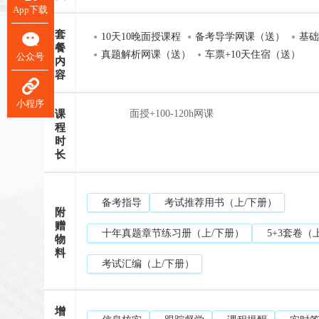
App下载
套
10天10晚面授课程
备考导学网课（送）
基础
餐
真题解析网课（送）
车票+10天住宿（送）
公众号
内
容
小程序
课
面授+100-120h网课
程
时
长
备考指导
考试推荐用书（上/下册）
附
赠
十年真题章节练习册（上/下册）
5+3套卷（
物
料
考试汇编（上/下册）
增