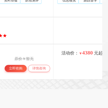
实时答疑
阶段测评
信息核实
跟踪督学
4380
活动价：
元起
￥
原价￥暂无
立即抢购
详情咨询