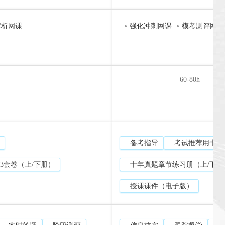
解析网课
强化冲刺网课
模考测评网课
60-80h
备考指导
考试推荐用书（
+3套卷（上/下册）
十年真题章节练习册（上/下册
授课课件（电子版）