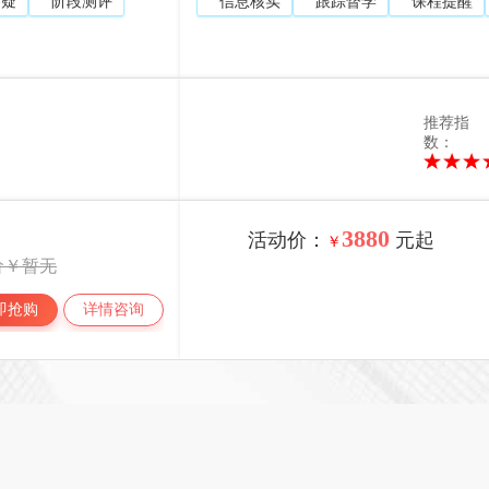
答疑
阶段测评
信息核实
跟踪督学
课程提醒
推荐指
数：
3880
活动价：
元起
￥
价￥暂无
即抢购
详情咨询