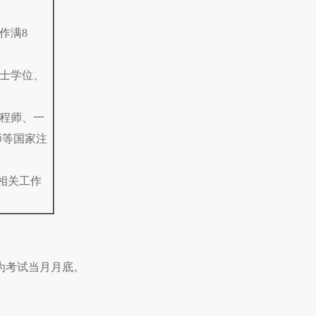
作满8
学士学位、
工程师、一
师等国家注
用相关工作
为考试当月月底。