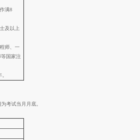
作满8
硕士及以上
工程师、一
师等国家注
年。
期为考试当月月底。