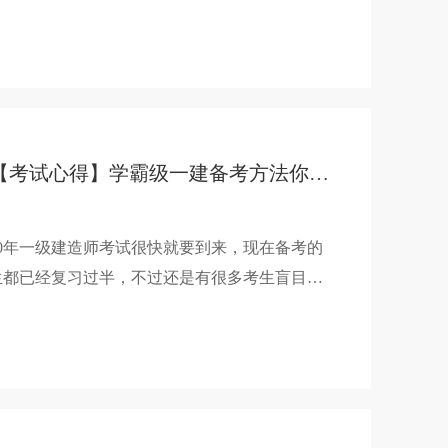
为大家整理的高分技巧，希望帮助你提高一建考
的正确率。
【考试心得】学霸级一建备考方法你得知道！
020年一级建造师考试很快就要到来，现在备考的
生都已经复习过半，不过还是有很多考生盲目复
，没有找到真正适合自己的学习方法，今天建培
给大家一套学霸级的备考方法供大家参考。