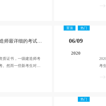
7月7日开始。
培
试
置顶
热门
06/09
一定要看！一级建造师最详细的考试指南
2020
资质证书，一级建造师考
2
考。然而一些新考生对于
考
不多。今天就来给大家介
习
指南。
带
热门